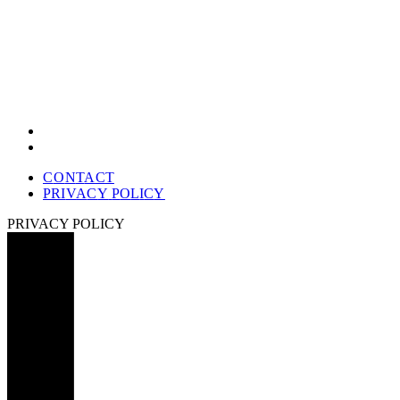
C
O
N
T
A
C
T
P
R
I
V
A
C
Y
P
O
L
I
C
Y
PRIVACY POLICY